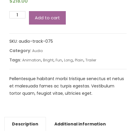
$
218.00
Add to cart
SKU:
audio-track-075
Category:
Audio
Tags:
,
,
,
,
,
Animation
Bright
Fun
Long
Plain
Trailer
Pellentesque habitant morbi tristique senectus et netus
et malesuada fames ac turpis egestas. Vestibulum
tortor quam, feugiat vitae, ultricies eget.
Description
Additional information