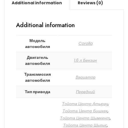
Additional information
Reviews (0)
Additional information
Модель
Corolla
автомобиля
Двигатель
1.6 л Бензин
автомобиля
Трансмиссия
Вариатор
автомобиля
Тип привода
Передний
Тойота Центр Атырау
,
Тойота Центр Бишкек
,
Тойота Центр Шымкент
,
Тойота Центр Шыгыс
,