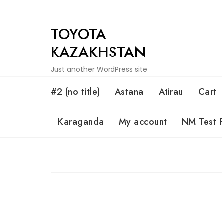
Skip
to
TOYOTA
content
KAZAKHSTAN
Just another WordPress site
#2 (no title)
Astana
Atirau
Cart
Karaganda
My account
NM Test 