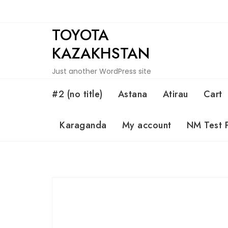
Skip
to
TOYOTA
content
KAZAKHSTAN
Just another WordPress site
#2 (no title)
Astana
Atirau
Cart
Karaganda
My account
NM Test 