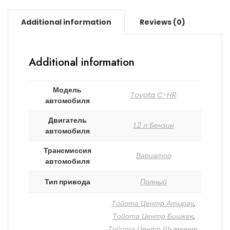
Additional information
Reviews (0)
Additional information
Модель
Toyota C-HR
автомобиля
Двигатель
1.2 л Бензин
автомобиля
Трансмиссия
Вариатор
автомобиля
Тип привода
Полный
Тойота Центр Атырау
,
Тойота Центр Бишкек
,
Тойота Центр Шымкент
,