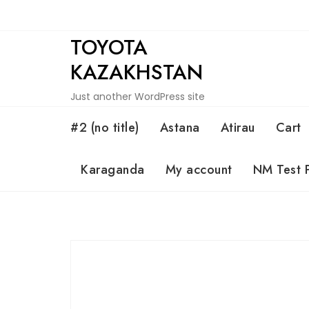
Skip
to
TOYOTA
content
KAZAKHSTAN
Just another WordPress site
#2 (no title)
Astana
Atirau
Cart
Karaganda
My account
NM Test 