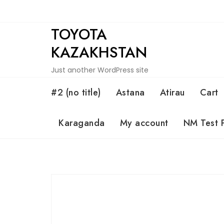
Skip
to
TOYOTA
content
KAZAKHSTAN
Just another WordPress site
#2 (no title)
Astana
Atirau
Cart
Karaganda
My account
NM Test 