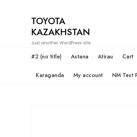
Skip
to
TOYOTA
content
KAZAKHSTAN
Just another WordPress site
#2 (no title)
Astana
Atirau
Cart
Karaganda
My account
NM Test 