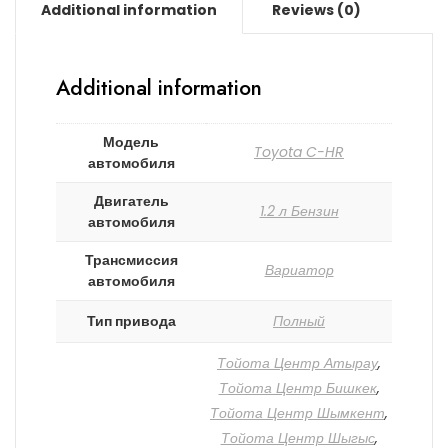
Additional information
Reviews (0)
Additional information
Модель
Toyota C-HR
автомобиля
Двигатель
1.2 л Бензин
автомобиля
Трансмиссия
Вариатор
автомобиля
Тип привода
Полный
Тойота Центр Атырау
,
Тойота Центр Бишкек
,
Тойота Центр Шымкент
,
Тойота Центр Шыгыс
,