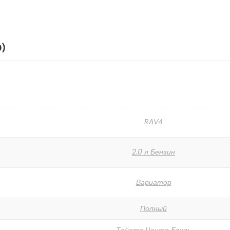
0)
RAV4
2.0 л Бензин
Вариатор
Полный