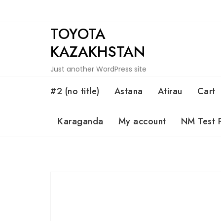
Skip
to
TOYOTA
content
KAZAKHSTAN
Just another WordPress site
#2 (no title)
Astana
Atirau
Cart
Karaganda
My account
NM Test 