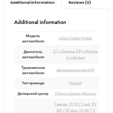
Additional information
Reviews (0)
Additional information
Модель
Land Cruiser Prado
автомобиля
2.7 л Бензин
,
2.8 л Дизель
,
Двигатель
автомобиля
4 л Бензин
Трансмиссия
Автоматическая КПП
автомобиля
Тип привода
Полный
Дилерский центр
Тойота Центр Жетысу
1 месяц
,
ТО 10 / 1 год
,
ТО
100 / 10 лет
,
ТО 110 / 11