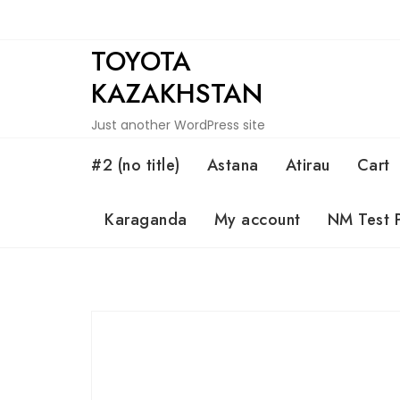
Skip
to
TOYOTA
content
KAZAKHSTAN
Just another WordPress site
#2 (no title)
Astana
Atirau
Cart
Karaganda
My account
NM Test 