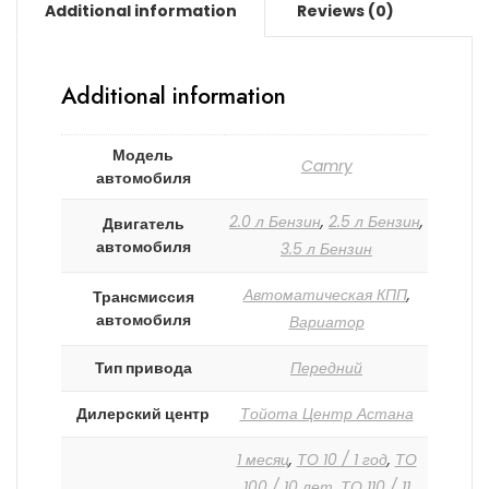
Additional information
Reviews (0)
Additional information
Модель
Camry
автомобиля
2.0 л Бензин
,
2.5 л Бензин
,
Двигатель
автомобиля
3.5 л Бензин
Автоматическая КПП
,
Трансмиссия
автомобиля
Вариатор
Тип привода
Передний
Дилерский центр
Тойота Центр Астана
1 месяц
,
ТО 10 / 1 год
,
ТО
100 / 10 лет
,
ТО 110 / 11