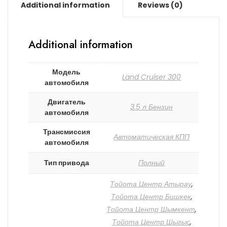
Additional information
Reviews (0)
Additional information
Модель
Land Cruiser 300
автомобиля
Двигатель
3.5 л Бензин
автомобиля
Трансмиссия
Автоматическая КПП
автомобиля
Тип привода
Полный
Тойота Центр Атырау
,
Тойота Центр Бишкек
,
Тойота Центр Шымкент
,
Тойота Центр Шыгыс
,