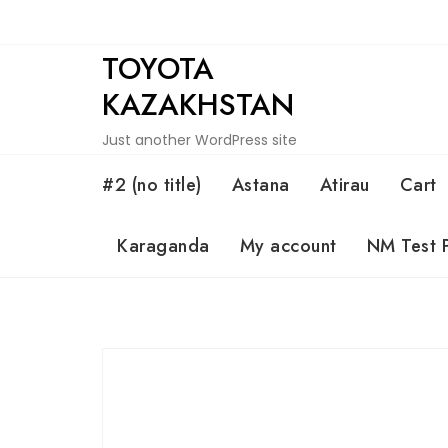
Skip
to
TOYOTA
content
KAZAKHSTAN
Just another WordPress site
#2 (no title)
Astana
Atirau
Cart
Karaganda
My account
NM Test 