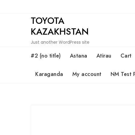
Skip
to
TOYOTA
content
KAZAKHSTAN
Just another WordPress site
#2 (no title)
Astana
Atirau
Cart
Karaganda
My account
NM Test 