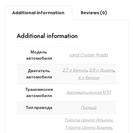
Additional information
Reviews (0)
Additional information
Модель
Land Cruiser Prado
автомобиля
2.7 л Бензин
,
2.8 л Дизель
,
Двигатель
автомобиля
4 л Бензин
Трансмиссия
Автоматическая КПП
автомобиля
Тип привода
Полный
Тойота Центр Атырау
,
Тойота Центр Бишкек
,