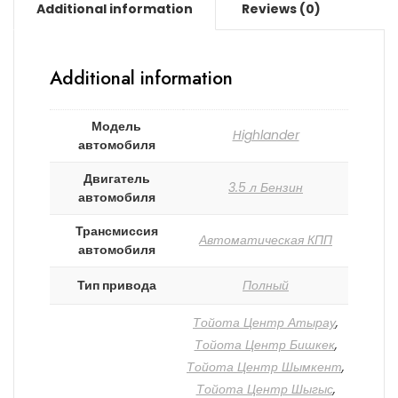
Additional information
Reviews (0)
Additional information
Модель
Highlander
автомобиля
Двигатель
3.5 л Бензин
автомобиля
Трансмиссия
Автоматическая КПП
автомобиля
Тип привода
Полный
Тойота Центр Атырау
,
Тойота Центр Бишкек
,
Тойота Центр Шымкент
,
Тойота Центр Шыгыс
,