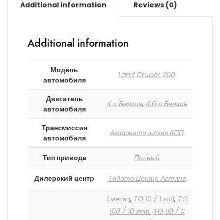
Additional information
Reviews (0)
Additional information
Модель
Land Cruiser 200
автомобиля
Двигатель
4 л Бензин
,
4.6 л Бензин
автомобиля
Трансмиссия
Автоматическая КПП
автомобиля
Тип привода
Полный
Дилерский центр
Тойота Центр Астана
1 месяц
,
ТО 10 / 1 год
,
ТО
100 / 10 лет
,
ТО 110 / 11