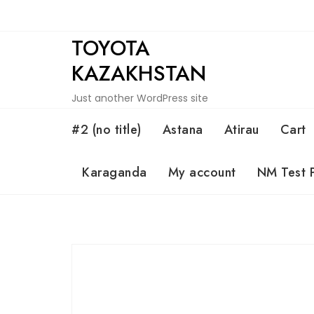
Skip
to
TOYOTA
content
KAZAKHSTAN
Just another WordPress site
#2 (no title)
Astana
Atirau
Cart
Karaganda
My account
NM Test 