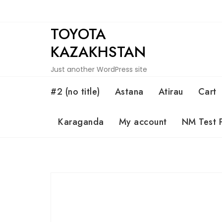
Skip
to
TOYOTA
content
KAZAKHSTAN
Just another WordPress site
#2 (no title)
Astana
Atirau
Cart
Karaganda
My account
NM Test 