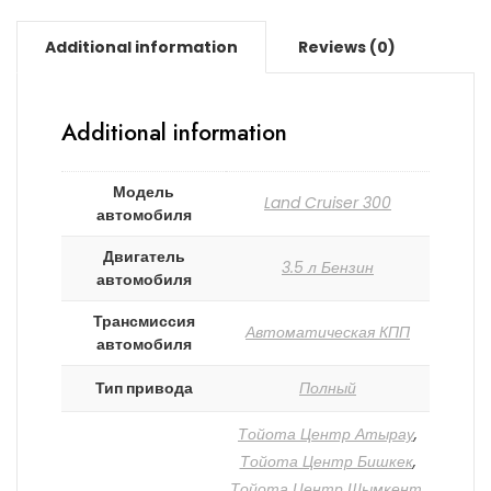
Additional information
Reviews (0)
Additional information
Модель
Land Cruiser 300
автомобиля
Двигатель
3.5 л Бензин
автомобиля
Трансмиссия
Автоматическая КПП
автомобиля
Тип привода
Полный
Тойота Центр Атырау
,
Тойота Центр Бишкек
,
Тойота Центр Шымкент
,