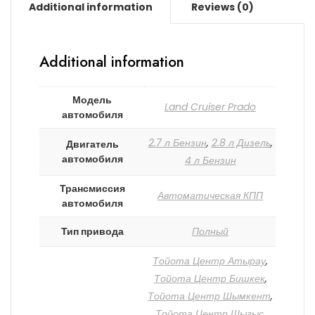
Additional information
Reviews (0)
Additional information
Модель
Land Cruiser Prado
автомобиля
2.7 л Бензин
,
2.8 л Дизель
,
Двигатель
автомобиля
4 л Бензин
Трансмиссия
Автоматическая КПП
автомобиля
Тип привода
Полный
Тойота Центр Атырау
,
Тойота Центр Бишкек
,
Тойота Центр Шымкент
,
Тойота Центр Шыгыс
,