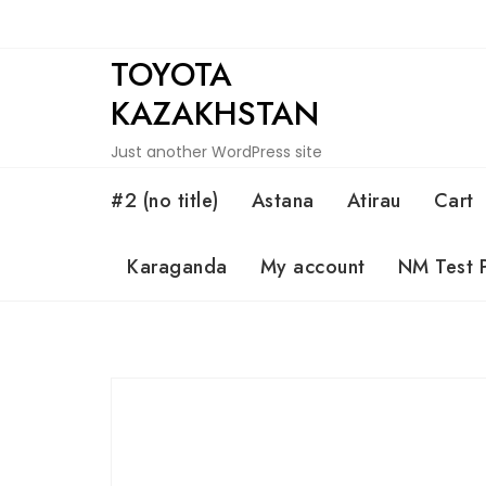
Skip
to
TOYOTA
content
KAZAKHSTAN
Just another WordPress site
#2 (no title)
Astana
Atirau
Cart
Karaganda
My account
NM Test 