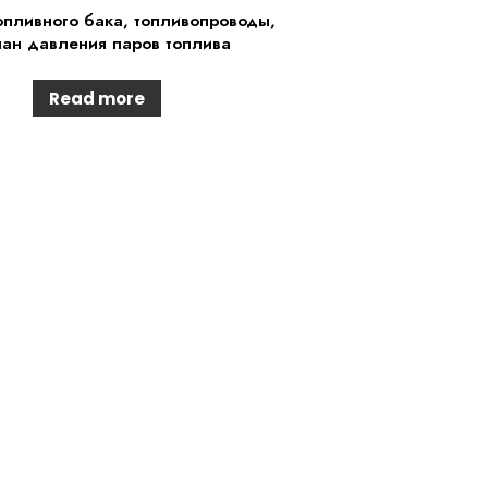
опливного бака, топливопроводы,
ан давления паров топлива
Read more