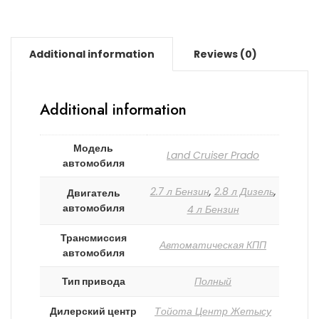
Additional information
Reviews (0)
Additional information
Модель
Land Cruiser Prado
автомобиля
2.7 л Бензин
,
2.8 л Дизель
,
Двигатель
автомобиля
4 л Бензин
Трансмиссия
Автоматическая КПП
автомобиля
Тип привода
Полный
Дилерский центр
Тойота Центр Жетысу