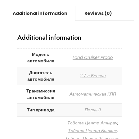
Additional information
Reviews (0)
Additional information
Модель
Land Cruiser Prado
автомобиля
Двигатель
2.7 л Бензин
автомобиля
Трансмиссия
Автоматическая КПП
автомобиля
Тип привода
Полный
Тойота Центр Атырау
,
Тойота Центр Бишкек
,
Тойота Центр Шымкент
,