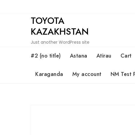
Skip
to
TOYOTA
content
KAZAKHSTAN
Just another WordPress site
#2 (no title)
Astana
Atirau
Cart
Karaganda
My account
NM Test 