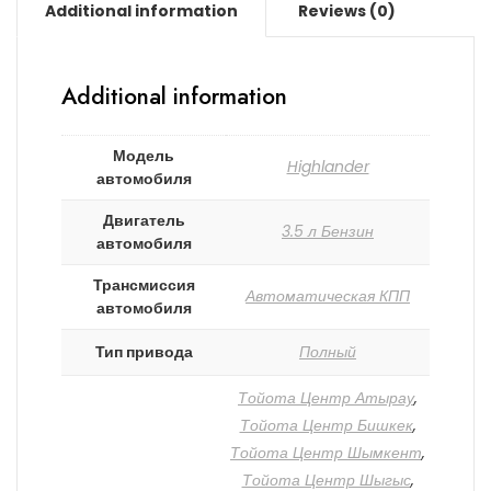
Additional information
Reviews (0)
Additional information
Модель
Highlander
автомобиля
Двигатель
3.5 л Бензин
автомобиля
Трансмиссия
Автоматическая КПП
автомобиля
Тип привода
Полный
Тойота Центр Атырау
,
Тойота Центр Бишкек
,
Тойота Центр Шымкент
,
Тойота Центр Шыгыс
,