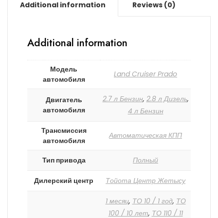
Additional information
Reviews (0)
Additional information
Модель
Land Cruiser Prado
автомобиля
2.7 л Бензин
,
2.8 л Дизель
,
Двигатель
автомобиля
4 л Бензин
Трансмиссия
Автоматическая КПП
автомобиля
Тип привода
Полный
Дилерский центр
Тойота Центр Жетысу
1 месяц
,
ТО 10 / 1 год
,
ТО
100 / 10 лет
,
ТО 110 / 11