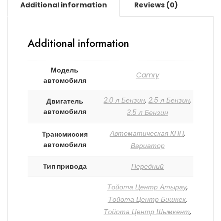
Additional information
Reviews (0)
Additional information
Модель
Camry
автомобиля
2.0 л Бензин
,
2.5 л Бензин
,
Двигатель
автомобиля
3.5 л Бензин
Автоматическая КПП
,
Трансмиссия
автомобиля
Вариатор
Тип привода
Передний
Тойота Центр Атырау
,
Тойота Центр Бишкек
,
Тойота Центр Шымкент
,