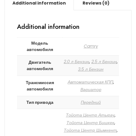
Additional information
Reviews (0)
Additional information
Модель
Camry
автомобиля
2.0 л Бензин
,
2.5 л Бензин
,
Двигатель
автомобиля
3.5 л Бензин
Автоматическая КПП
,
Трансмиссия
автомобиля
Вариатор
Тип привода
Передний
Тойота Центр Атырау
,
Тойота Центр Бишкек
,
Тойота Центр Шымкент
,