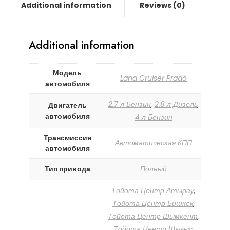
Additional information
Reviews (0)
Additional information
Модель
Land Cruiser Prado
автомобиля
2.7 л Бензин
,
2.8 л Дизель
,
Двигатель
автомобиля
4 л Бензин
Трансмиссия
Автоматическая КПП
автомобиля
Тип привода
Полный
Тойота Центр Атырау
,
Тойота Центр Бишкек
,
Тойота Центр Шымкент
,
Тойота Центр Шыгыс
,