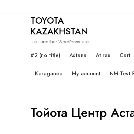
Skip
to
TOYOTA
content
KAZAKHSTAN
Just another WordPress site
#2 (no title)
Astana
Atirau
Cart
Karaganda
My account
NM Test 
Тойота Центр Аст