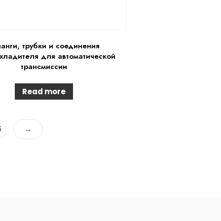
анги, трубки и соединения
хладителя для автоматической
трансмиссии
Read more
6
→