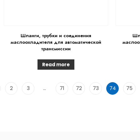
Шланги, трубки и соединения
Шл
маслоохладителя для автоматической
маслоо
трансмиссии
Read more
2
3
…
71
72
73
74
75