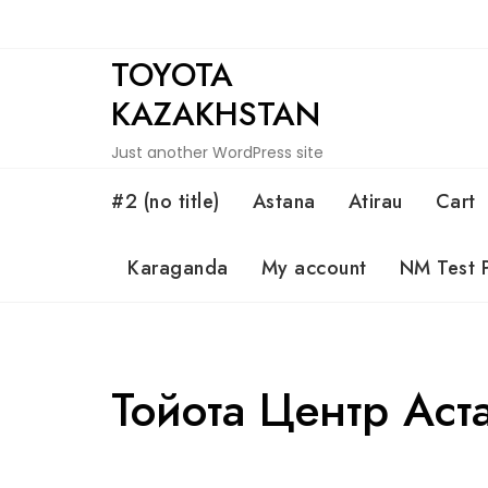
Skip
to
TOYOTA
content
KAZAKHSTAN
Just another WordPress site
#2 (no title)
Astana
Atirau
Cart
Karaganda
My account
NM Test 
Тойота Центр Аст