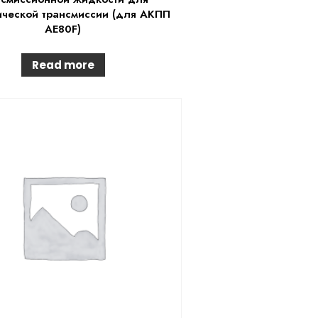
ической трансмиссии (для АКПП
AE80F)
Read more