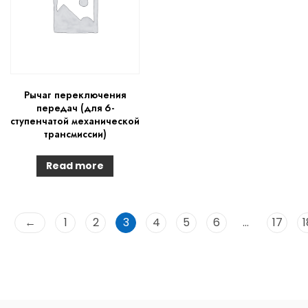
Рычаг переключения
передач (для 6-
ступенчатой механической
трансмиссии)
Read more
←
1
2
3
4
5
6
…
17
1