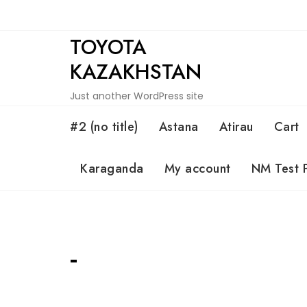
Skip
to
TOYOTA
content
KAZAKHSTAN
Just another WordPress site
#2 (no title)
Astana
Atirau
Cart
Karaganda
My account
NM Test 
-