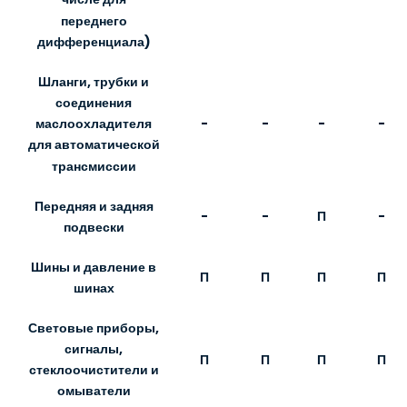
переднего
дифференциала)
Шланги, трубки и
соединения
-
-
-
-
маслоохладителя
для автоматической
трансмиссии
Передняя и задняя
-
-
П
-
подвески
Шины и давление в
П
П
П
П
шинах
Световые приборы,
сигналы,
П
П
П
П
стеклоочистители и
омыватели