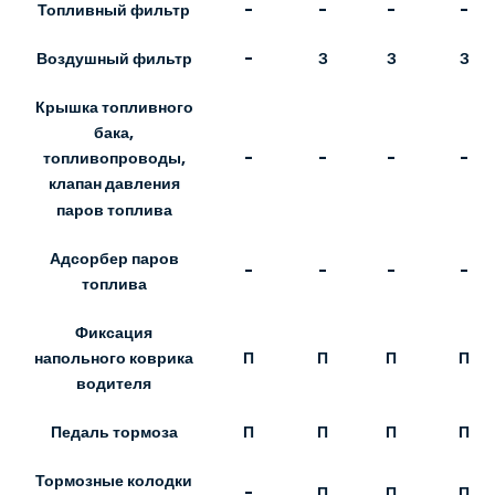
Топливный фильтр
-
-
-
-
Воздушный фильтр
-
З
З
З
Крышка топливного
бака,
-
-
-
-
топливопроводы,
клапан давления
паров топлива
Адсорбер паров
-
-
-
-
топлива
Фиксация
П
П
П
П
напольного коврика
водителя
Педаль тормоза
П
П
П
П
Тормозные колодки
-
П
П
П