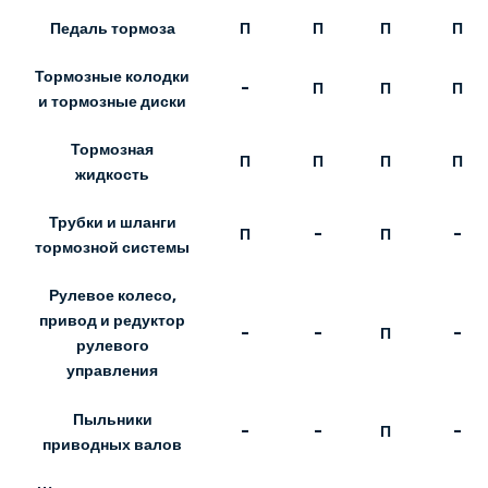
Педаль тормоза
П
П
П
П
Тормозные колодки
-
П
П
П
и тормозные диски
Тормозная
П
П
П
П
жидкость
Трубки и шланги
П
-
П
-
тормозной системы
Рулевое колесо,
привод и редуктор
-
-
П
-
рулевого
управления
Пыльники
-
-
П
-
приводных валов