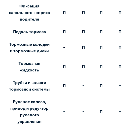
Фиксация
П
П
П
П
напольного коврика
водителя
Педаль тормоза
П
П
П
П
Тормозные колодки
-
П
П
П
и тормозные диски
Тормозная
П
П
П
П
жидкость
Трубки и шланги
П
-
П
-
тормозной системы
Рулевое колесо,
привод и редуктор
-
-
П
-
рулевого
управления