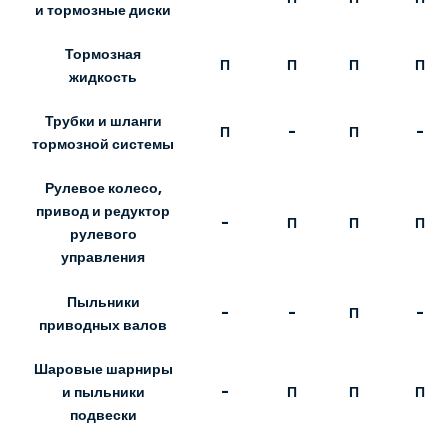
и тормозные диски
Тормозная
П
П
П
П
жидкость
Трубки и шланги
П
-
П
-
тормозной системы
Рулевое колесо,
привод и редуктор
-
П
П
П
рулевого
управления
Пыльники
-
-
П
-
приводных валов
Шаровые шарниры
-
П
П
П
и пыльники
подвески