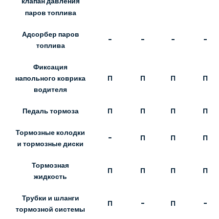
клапан давления
паров топлива
Адсорбер паров
-
-
-
-
топлива
Фиксация
П
П
П
П
напольного коврика
водителя
Педаль тормоза
П
П
П
П
Тормозные колодки
-
П
П
П
и тормозные диски
Тормозная
П
П
П
П
жидкость
Трубки и шланги
П
-
П
-
тормозной системы