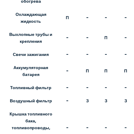
обогрева
Охлаждающая
П
-
-
-
жидкость
Выхлопные трубы и
-
-
П
-
крепления
Свечи зажигания
-
-
-
-
Аккумуляторная
-
П
П
П
батарея
Топливный фильтр
-
-
-
-
Воздушный фильтр
-
З
З
З
Крышка топливного
бака,
-
-
-
-
топливопроводы,