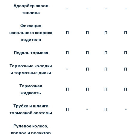
Адсорбер паров
-
-
-
-
топлива
Фиксация
П
П
П
П
напольного коврика
водителя
Педаль тормоза
П
П
П
П
Тормозные колодки
-
П
П
П
и тормозные диски
Тормозная
П
П
П
П
жидкость
Трубки и шланги
П
-
П
-
тормозной системы
Рулевое колесо,
привод и редуктор