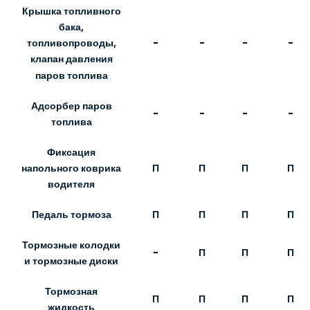
Крышка топливного
бака,
-
-
-
-
топливопроводы,
клапан давления
паров топлива
Адсорбер паров
-
-
-
-
топлива
Фиксация
П
П
П
П
напольного коврика
водителя
Педаль тормоза
П
П
П
П
Тормозные колодки
-
П
П
П
и тормозные диски
Тормозная
П
П
П
П
жидкость