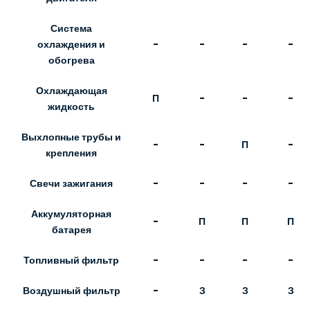
Система
-
-
-
-
охлаждения и
обогрева
Охлаждающая
П
-
-
-
жидкость
Выхлопные трубы и
-
-
П
-
крепления
Свечи зажигания
-
-
-
-
Аккумуляторная
-
П
П
П
батарея
Топливный фильтр
-
-
-
-
Воздушный фильтр
-
З
З
З