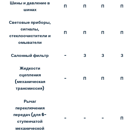
Шины и давление в
П
П
П
П
шинах
Световые приборы,
сигналы,
П
П
П
П
стеклоочистители и
омыватели
Салонный фильтр
-
З
З
З
Жидкости
сцепления
-
П
П
П
(механическая
трансмиссия)
Рычаг
переключения
передач (для 6-
-
-
-
П
ступенчатой
механической