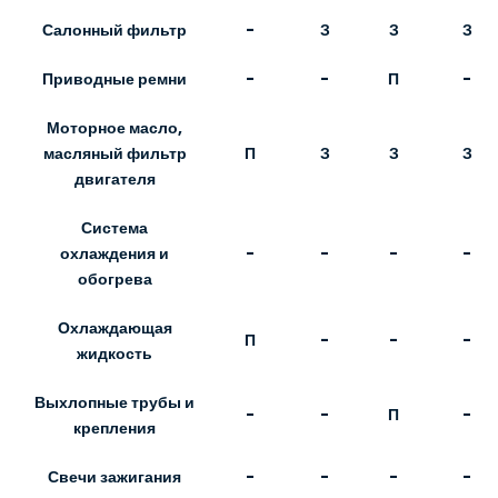
Салонный фильтр
-
З
З
З
Приводные ремни
-
-
П
-
Моторное масло,
П
З
З
З
масляный фильтр
двигателя
Система
-
-
-
-
охлаждения и
обогрева
Охлаждающая
П
-
-
-
жидкость
Выхлопные трубы и
-
-
П
-
крепления
Свечи зажигания
-
-
-
-