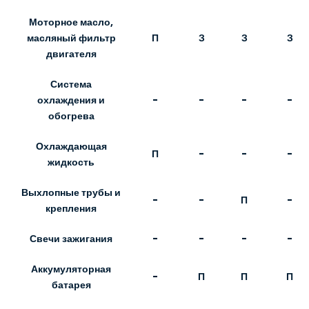
Моторное масло,
П
З
З
З
масляный фильтр
двигателя
Система
-
-
-
-
охлаждения и
обогрева
Охлаждающая
П
-
-
-
жидкость
Выхлопные трубы и
-
-
П
-
крепления
Свечи зажигания
-
-
-
-
Аккумуляторная
-
П
П
П
батарея