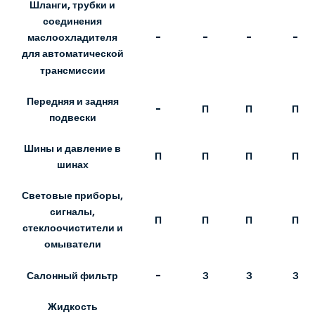
Шланги, трубки и
соединения
-
-
-
-
маслоохладителя
для автоматической
трансмиссии
Передняя и задняя
-
П
П
П
подвески
Шины и давление в
П
П
П
П
шинах
Световые приборы,
сигналы,
П
П
П
П
стеклоочистители и
омыватели
Салонный фильтр
-
З
З
З
Жидкость