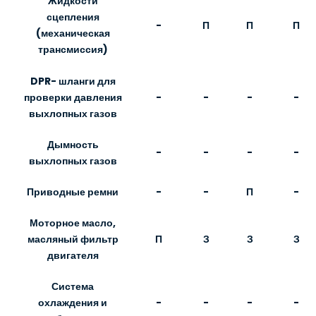
Жидкости
сцепления
-
П
П
П
(механическая
трансмиссия)
DPR- шланги для
-
-
-
-
проверки давления
выхлопных газов
Дымность
-
-
-
-
выхлопных газов
Приводные ремни
-
-
П
-
Моторное масло,
П
З
З
З
масляный фильтр
двигателя
Система
-
-
-
-
охлаждения и