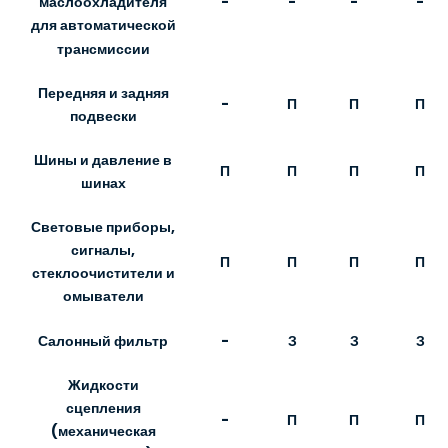
-
-
-
-
маслоохладителя
для автоматической
трансмиссии
Передняя и задняя
-
П
П
П
подвески
Шины и давление в
П
П
П
П
шинах
Световые приборы,
сигналы,
П
П
П
П
стеклоочистители и
омыватели
Салонный фильтр
-
З
З
З
Жидкости
сцепления
-
П
П
П
(механическая