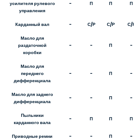
-
П
П
П
усилителя рулевого
управления
Карданный вал
-
С/Р
С/Р
С/Р
Масло для
-
-
П
-
раздаточной
коробки
Масло для
-
-
П
-
переднего
дифференциала
Масло для заднего
-
-
П
-
дифференциала
Пыльники
-
П
П
П
карданного вала
Приводные ремни
-
-
П
-