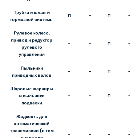
Трубки и шланги
П
-
П
-
тормозной системы
Рулевое колесо,
привод и редуктор
-
-
П
-
рулевого
управления
Пыльники
-
-
П
-
приводных валов
Шаровые шарниры
-
-
П
-
и пыльники
подвески
Жидкость для
автоматической
трансмиссии (в том
-
-
-
-
числе для