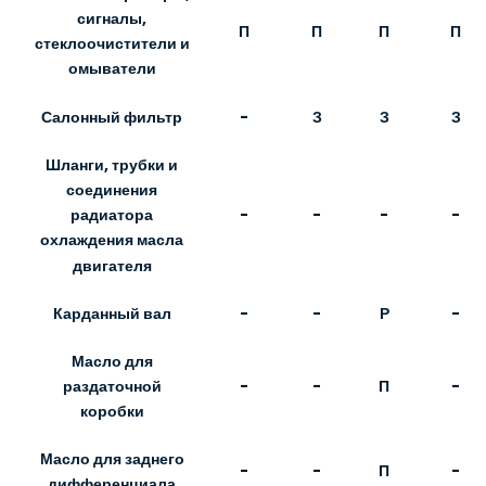
сигналы,
П
П
П
П
стеклоочистители и
омыватели
Салонный фильтр
-
З
З
З
Шланги, трубки и
соединения
-
-
-
-
радиатора
охлаждения масла
двигателя
Карданный вал
-
-
Р
-
Масло для
-
-
П
-
раздаточной
коробки
Масло для заднего
-
-
П
-
дифференциала