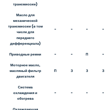
трансмиссии)
Масло для
механической
трансмиссии (в том
-
-
-
-
числе для
переднего
дифференциала)
Приводные ремни
-
-
П
-
Моторное масло,
П
З
З
З
масляный фильтр
двигателя
Система
-
-
-
-
охлаждения и
обогрева
Охлаждающая