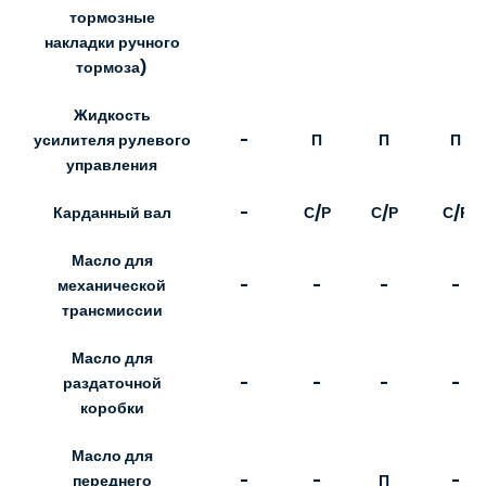
тормозные
накладки ручного
тормоза)
Жидкость
-
П
П
П
усилителя рулевого
управления
Карданный вал
-
С/Р
С/Р
С/Р
Масло для
-
-
-
-
механической
трансмиссии
Масло для
-
-
-
-
раздаточной
коробки
Масло для
-
-
П
-
переднего