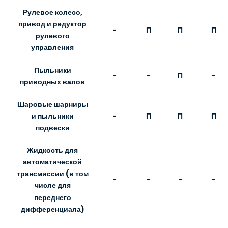
Рулевое колесо,
привод и редуктор
-
П
П
П
рулевого
управления
Пыльники
-
-
П
-
приводных валов
Шаровые шарниры
-
П
П
П
и пыльники
подвески
Жидкость для
автоматической
трансмиссии (в том
-
-
-
-
числе для
переднего
дифференциала)