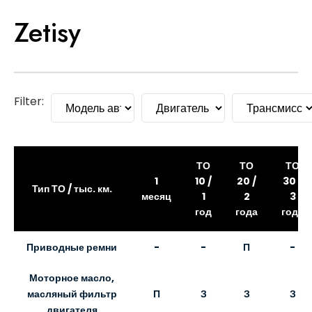
Skip
Zetisy
to
content
Filter:
ТО
ТО
ТО
1
10 /
20 /
30 /
Тип ТО / тыс. км.
месяц
1
2
3
год
года
года
Приводные ремни
-
-
П
-
Моторное масло,
П
З
З
З
масляный фильтр
двигателя