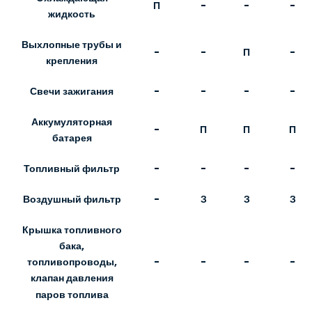
П
-
-
-
жидкость
Выхлопные трубы и
-
-
П
-
крепления
Свечи зажигания
-
-
-
-
Аккумуляторная
-
П
П
П
батарея
Топливный фильтр
-
-
-
-
Воздушный фильтр
-
З
З
З
Крышка топливного
бака,
-
-
-
-
топливопроводы,
клапан давления
паров топлива