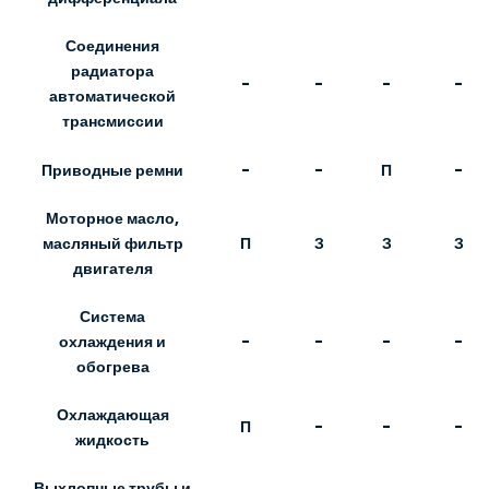
Соединения
радиатора
-
-
-
-
автоматической
трансмиссии
Приводные ремни
-
-
П
-
Моторное масло,
П
З
З
З
масляный фильтр
двигателя
Система
-
-
-
-
охлаждения и
обогрева
Охлаждающая
П
-
-
-
жидкость
Выхлопные трубы и