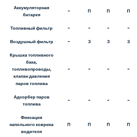
Аккумуляторная
-
П
П
П
батарея
Топливный фильтр
-
-
-
-
Воздушный фильтр
-
З
З
З
Крышка топливного
бака,
-
-
-
-
топливопроводы,
клапан давления
паров топлива
Адсорбер паров
-
-
-
-
топлива
Фиксация
П
П
П
П
напольного коврика
водителя