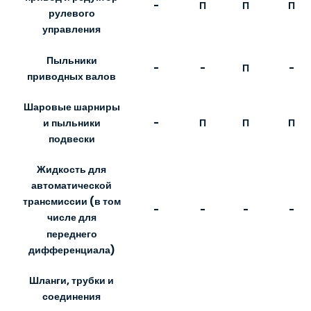
-
П
П
П
рулевого
управления
Пыльники
-
-
П
-
приводных валов
Шаровые шарниры
-
П
П
П
и пыльники
подвески
Жидкость для
автоматической
трансмиссии (в том
-
-
-
-
числе для
переднего
дифференциала)
Шланги, трубки и
соединения