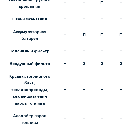
-
-
П
-
крепления
Свечи зажигания
-
-
-
-
Аккумуляторная
-
П
П
П
батарея
Топливный фильтр
-
-
-
-
Воздушный фильтр
-
З
З
З
Крышка топливного
бака,
-
-
-
-
топливопроводы,
клапан давления
паров топлива
Адсорбер паров
-
-
-
-
топлива