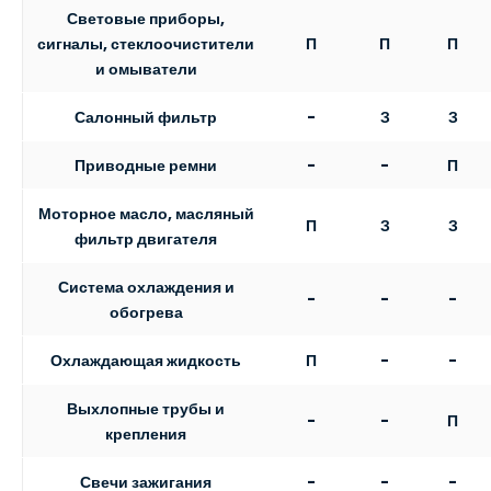
Световые приборы,
П
П
П
сигналы, стеклоочистители
и омыватели
Салонный фильтр
-
З
З
Приводные ремни
-
-
П
Моторное масло, масляный
П
З
З
фильтр двигателя
Система охлаждения и
-
-
-
обогрева
Охлаждающая жидкость
П
-
-
Выхлопные трубы и
-
-
П
крепления
Свечи зажигания
-
-
-