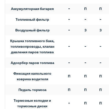
Аккумуляторная батарея
-
П
П
Топливный фильтр
-
-
-
Воздушный фильтр
-
З
З
Крышка топливного бака,
-
-
-
топливопроводы, клапан
давления паров топлива
Адсорбер паров топлива
-
-
-
Фиксация напольного
П
П
П
коврика водителя
Педаль тормоза
П
П
П
Тормозные колодки и
-
П
П
тормозные диски