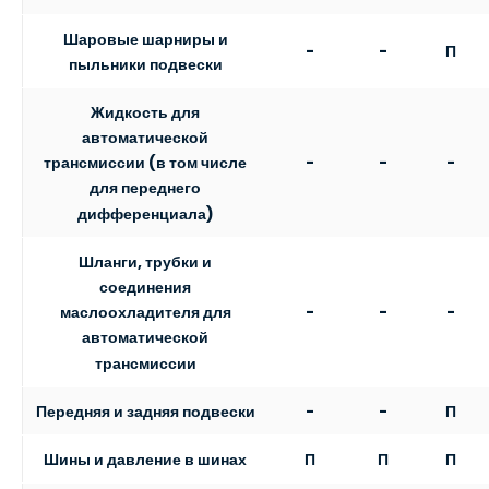
Шаровые шарниры и
-
-
П
пыльники подвески
Жидкость для
автоматической
-
-
-
трансмиссии (в том числе
для переднего
дифференциала)
Шланги, трубки и
соединения
-
-
-
маслоохладителя для
автоматической
трансмиссии
Передняя и задняя подвески
-
-
П
Шины и давление в шинах
П
П
П