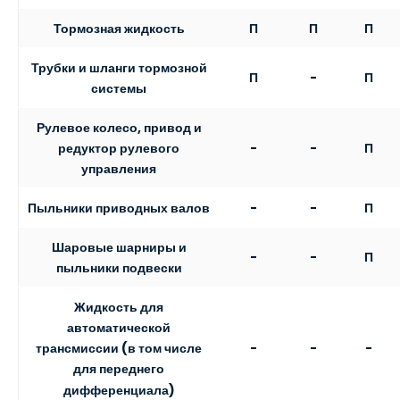
Тормозная жидкость
П
П
П
Трубки и шланги тормозной
П
-
П
системы
Рулевое колесо, привод и
-
-
П
редуктор рулевого
управления
Пыльники приводных валов
-
-
П
Шаровые шарниры и
-
-
П
пыльники подвески
Жидкость для
автоматической
-
-
-
трансмиссии (в том числе
для переднего
дифференциала)