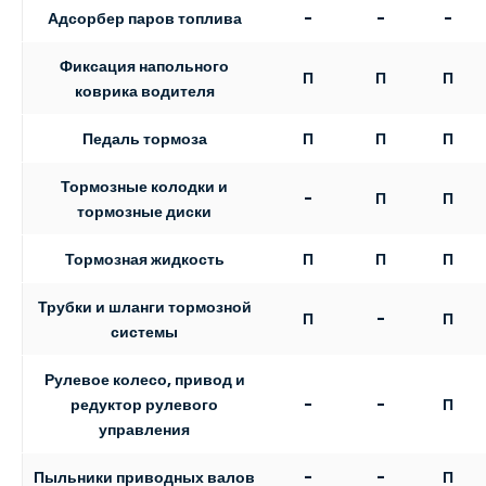
Адсорбер паров топлива
-
-
-
Фиксация напольного
П
П
П
коврика водителя
Педаль тормоза
П
П
П
Тормозные колодки и
-
П
П
тормозные диски
Тормозная жидкость
П
П
П
Трубки и шланги тормозной
П
-
П
системы
Рулевое колесо, привод и
-
-
П
редуктор рулевого
управления
Пыльники приводных валов
-
-
П