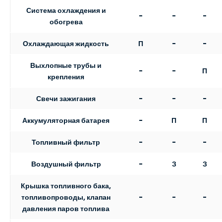
Система охлаждения и
-
-
-
обогрева
Охлаждающая жидкость
П
-
-
Выхлопные трубы и
-
-
П
крепления
Свечи зажигания
-
-
-
Аккумуляторная батарея
-
П
П
Топливный фильтр
-
-
-
Воздушный фильтр
-
З
З
Крышка топливного бака,
-
-
-
топливопроводы, клапан
давления паров топлива