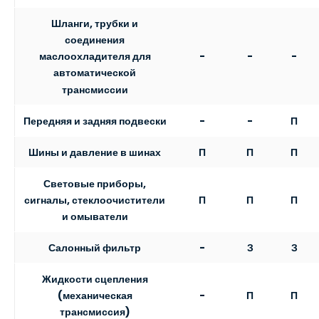
Шланги, трубки и
соединения
-
-
-
маслоохладителя для
автоматической
трансмиссии
Передняя и задняя подвески
-
-
П
Шины и давление в шинах
П
П
П
Световые приборы,
П
П
П
сигналы, стеклоочистители
и омыватели
Салонный фильтр
-
З
З
Жидкости сцепления
-
П
П
(механическая
трансмиссия)