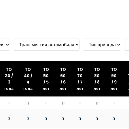
ТО
ТО
ТО
ТО
ТО
ТО
ТО
30 /
40 /
50
60
70
80
90
3
4
/ 5
/ 6
/ 7
/ 8
/ 9
года
года
лет
лет
лет
лет
лет
-
П
-
П
-
П
-
З
З
З
З
З
З
З