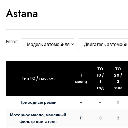
Skip
Astana
to
content
Filter:
ТО
ТО
1
10 /
20 /
Тип ТО / тыс. км.
месяц
1
2
год
года
Приводные ремни
-
-
П
Моторное масло, масляный
П
З
З
фильтр двигателя