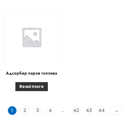
Адсорбер паров топлива
Read more
1
2
3
4
…
42
43
44
→