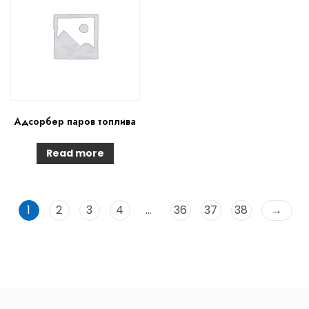
Адсорбер паров топлива
Read more
1
2
3
4
…
36
37
38
→