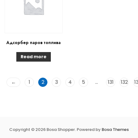
Адсорбер паров топлива
Read more
←
1
2
3
4
5
…
131
132
1
Copyright © 2026 Bosa Shopper. Powered by
Bosa Themes